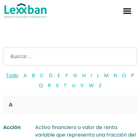
Simulador hipoteca
Glosario
Todo
A
B
C
D
E
F
G
H
I
L
M
N
O
P
Q
R
S
T
U
V
W
Z
A
Acción
Activo financiero o valor de renta
variable que representa una fracción del