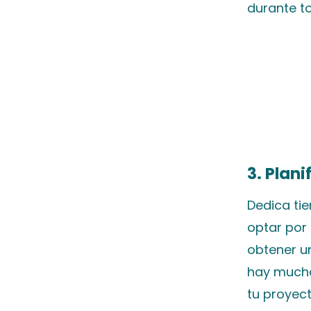
durante t
3. Plani
Dedica tie
optar por 
obtener un
hay mucha
tu proyect