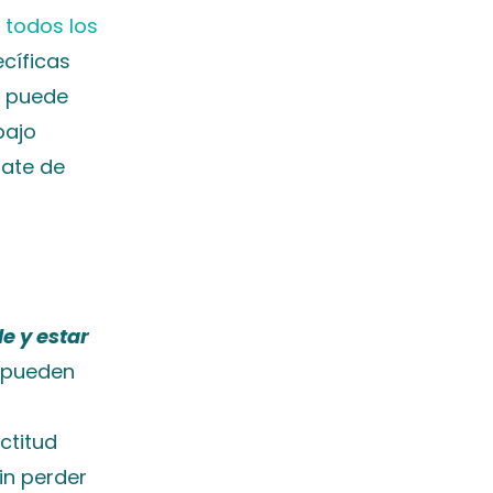
 todos los
cíficas
s puede
bajo
rate de
le y estar
, pueden
ctitud
in perder