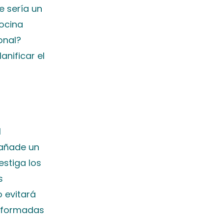
e sería un
ocina
onal?
anificar el
l
 añade un
estiga los
s
 evitará
informadas