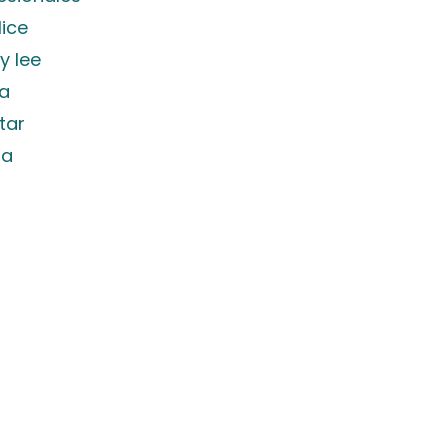
lice
y lee
na
tar
la