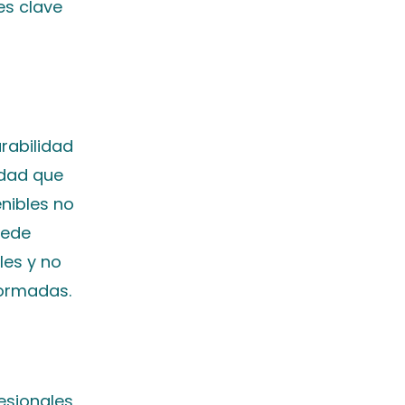
es clave
urabilidad
idad que
enibles no
uede
les y no
formadas.
esionales