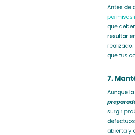
Antes de 
permisos 
que deben
resultar e
realizado.
que tus c
7. Manté
Aunque la 
preparado
surgir pr
defectuoso
abierta y