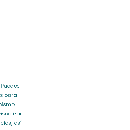
. Puedes
es para
 mismo,
isualizar
cios, así