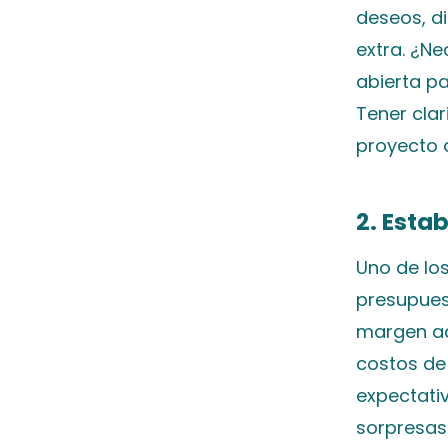
deseos, di
extra. ¿N
abierta pa
Tener clar
proyecto 
2. Esta
Uno de lo
presupues
margen adi
costos de
expectati
sorpresas