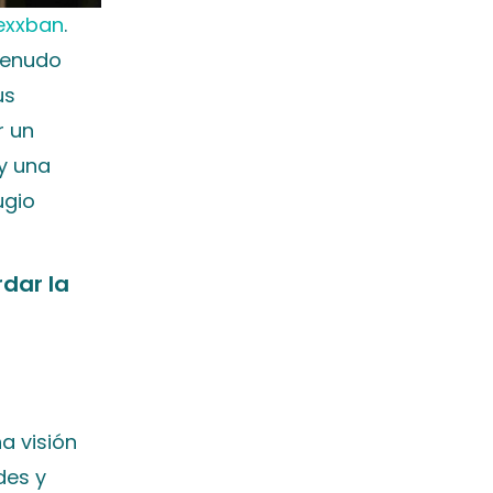
exxban
.
menudo
us
r un
y una
ugio
dar la
a visión
des y