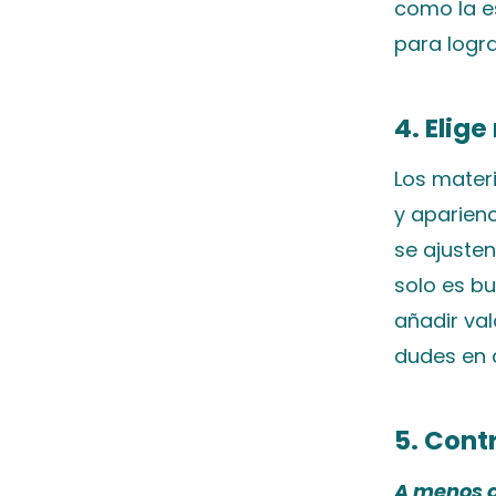
como la es
para logr
4. Elig
Los materi
y aparienc
se ajusten
solo es b
añadir val
dudes en 
5. Cont
A menos q